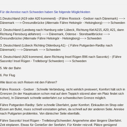
Für die Anreise nach Schweden haben Sie folgende Möglichkeiten
1.Deutschland (A19 oder A20 kommend) - (Fähre Rostock - Gedser nach Dänemark) ---->
Dänemark ----> Öresundbrücke (Alternativ Fähre Helsingör - Helsingborg)-----> Schweden
2. Deutschland (Landweg nach Hamburg oder Lübeck, Richtung Kiel A215, A20; A21, dann
Richtung Flensburg abfahren) ----> Dänemark, Odense - Storebaeltbrücke ---->
Öresundbrücke (Alternativ Fähre Helsingör - Helsingborg)----> Schweden
3. Deutschland (Lübeck Richting Oldenburg A1) - ( Fähre Puttgarden-Rødby nach
Dänemark) ----> Dänemark ----> Schweden
4. Deutschland (A20 kommend, dann Richtung Insel Rügen B96 nach Sassnitz) - (Fähre
Sassnitz/ Insel Rügen - Trelleborg/ Schweden) ----> Schweden
5. Mir der Bahn
6. Per Flug
Wie lässt es sich Reisen mit den Fähren?
Fähre Rostock - Gedser : Schnelle Verbindung, nicht wirklich preiswert, Komfort hält sich in
Grenzen (In der Hauptsaison schon mal auf dem Teppich sitzend aber ein Platz findet sich
schon), In Dänemark schnelle weiterfahrt zur schwedischen Grenze möglich.
Fähre Puttgarden-Rødby: Sehr schnelle Überfahrt, guter Komfort. Einkaufen im Shop oder
Essen am Bufet, muss schnell vonstatten gehen, da schnell auf der anderen Seite. Anreise
nach Puttgarten problemlos. Von dänischer Seite ebenfalls.
Fähre Sassnitz/ Insel Rügen - Trelleborg/Schweden: Angenehme aber längere Überfahrt.
Zeit einplanen. Etwas für Genießer der Seefahrt. Für Kinder reizvoll. Plätze genügend