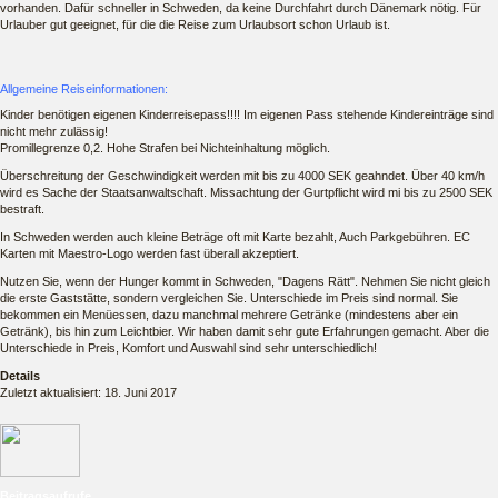
vorhanden. Dafür schneller in Schweden, da keine Durchfahrt durch Dänemark nötig. Für
Urlauber gut geeignet, für die die Reise zum Urlaubsort schon Urlaub ist.
Allgemeine Reiseinformationen:
Kinder benötigen eigenen Kinderreisepass!!!! Im eigenen Pass stehende Kindereinträge sind
nicht mehr zulässig!
Promillegrenze 0,2. Hohe Strafen bei Nichteinhaltung möglich.
Überschreitung der Geschwindigkeit werden mit bis zu 4000 SEK geahndet. Über 40 km/h
wird es Sache der Staatsanwaltschaft. Missachtung der Gurtpflicht wird mi bis zu 2500 SEK
bestraft.
In Schweden werden auch kleine Beträge oft mit Karte bezahlt, Auch Parkgebühren. EC
Karten mit Maestro-Logo werden fast überall akzeptiert.
Nutzen Sie, wenn der Hunger kommt in Schweden, "Dagens Rätt". Nehmen Sie nicht gleich
die erste Gaststätte, sondern vergleichen Sie. Unterschiede im Preis sind normal. Sie
bekommen ein Menüessen, dazu manchmal mehrere Getränke (mindestens aber ein
Getränk), bis hin zum Leichtbier. Wir haben damit sehr gute Erfahrungen gemacht. Aber die
Unterschiede in Preis, Komfort und Auswahl sind sehr unterschiedlich!
Details
Zuletzt aktualisiert: 18. Juni 2017
Beitragsaufrufe